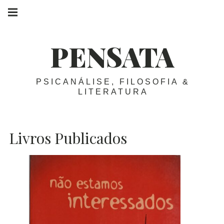
Skip
Main
navigation
to
Menu
content
PENSATA
PSICANÁLISE, FILOSOFIA &
LITERATURA
Livros Publicados