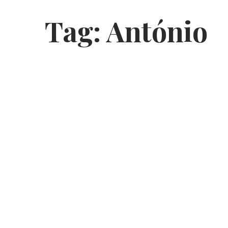
Tag:
António
P
António:
uma
nte!
utubro de 2023
ARTIGOS