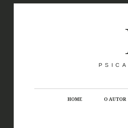
Skip
to
content
PSICA
Main
navigation
HOME
O AUTOR