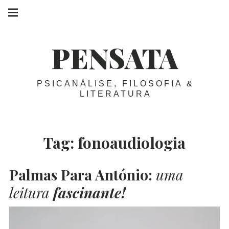
Skip
Main
navigation
to
Menu
content
PENSATA
PSICANÁLISE, FILOSOFIA &
LITERATURA
Tag:
fonoaudiologia
Palmas Para António:
uma
leitura
fascinante!