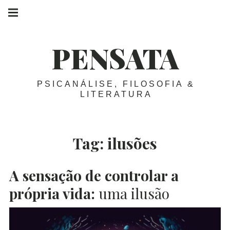
Skip
Main
navigation
to
Menu
content
PENSATA
PSICANÁLISE, FILOSOFIA &
LITERATURA
Tag:
ilusões
A sensação de controlar a
própria vida:
uma ilusão