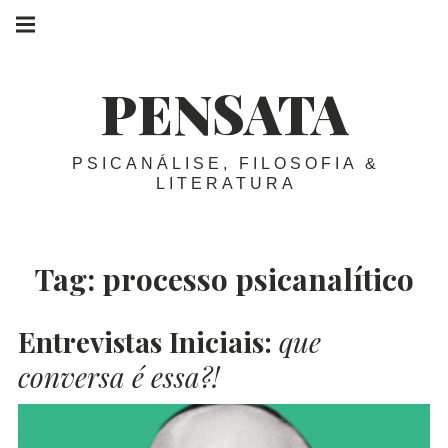
Skip
Main
navigation
to
Menu
content
PENSATA
PSICANÁLISE, FILOSOFIA &
LITERATURA
Tag:
processo psicanalítico
Entrevistas Iniciais:
que
conversa é essa?!