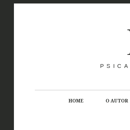
Skip
to
content
PSICA
Main
navigation
HOME
O AUTOR