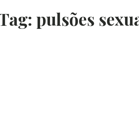
Tag:
pulsões sexu
ar Até a
P