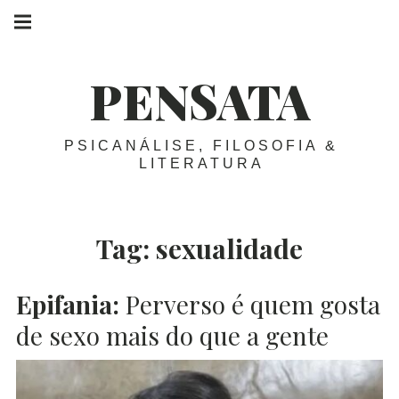
Skip
Main
navigation
to
Menu
content
PENSATA
PSICANÁLISE, FILOSOFIA &
LITERATURA
Tag:
sexualidade
Epifania:
Perverso é quem gosta
de sexo mais do que a gente