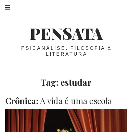
Skip
Main
navigation
to
Menu
content
PENSATA
PSICANÁLISE, FILOSOFIA &
LITERATURA
Tag:
estudar
Crônica:
A vida é uma escola