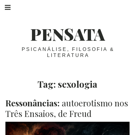
Skip
Main
navigation
to
Menu
content
PENSATA
PSICANÁLISE, FILOSOFIA &
LITERATURA
Tag:
sexologia
Ressonâncias:
autoerotismo nos
Três Ensaios, de Freud