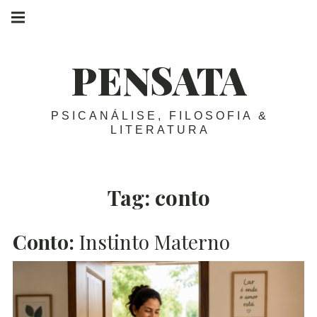
Skip
Main
navigation
to
Menu
content
PENSATA
PSICANÁLISE, FILOSOFIA &
LITERATURA
Tag:
conto
Conto:
Instinto Materno