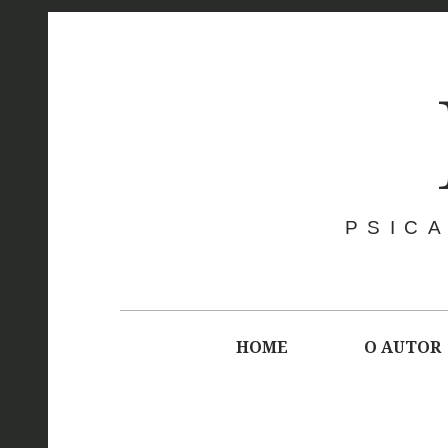
Skip
to
content
PSICA
Main
navigation
HOME
O AUTOR