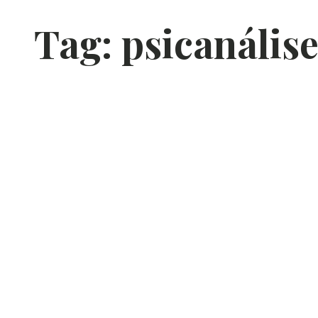
Tag:
psicanális
:
Conto:
Ins
nos Três
reud