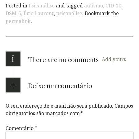
Posted in
Psicanálise
and tagged
autismo
,
CID-10
,
DSM-5
,
Éric Laurent
,
psicanálise
. Bookmark the
permalink
.
i
There are no comments
Add yours
Deixe um comentário
O seu endereço de e-mail não será publicado.
Campos
obrigatórios são marcados com
*
Comentário
*