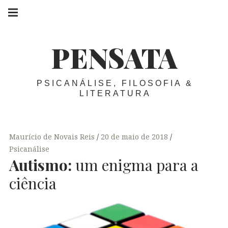
Skip
Main
navigation
to
Menu
content
PENSATA
PSICANÁLISE, FILOSOFIA &
LITERATURA
Maurício de Novais Reis
20 de maio de 2018
Psicanálise
Autismo:
um enigma para a
ciência